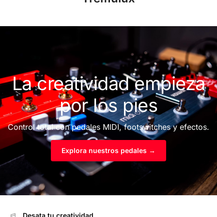
La
creatividad
empieza
por los pies
Control total con pedales MIDI, footswitches y efectos.
Explora nuestros pedales →
Desata tu creatividad