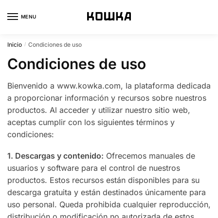
Skip
Skip
to
to
MENU
navigation
content
Inicio
Condiciones de uso
/
Condiciones de uso
Bienvenido a www.kowka.com, la plataforma dedicada
a proporcionar información y recursos sobre nuestros
productos. Al acceder y utilizar nuestro sitio web,
aceptas cumplir con los siguientes términos y
condiciones:
1. Descargas y contenido:
Ofrecemos manuales de
usuarios y software para el control de nuestros
productos. Estos recursos están disponibles para su
descarga gratuita y están destinados únicamente para
uso personal. Queda prohibida cualquier reproducción,
distribución o modificación no autorizada de estos